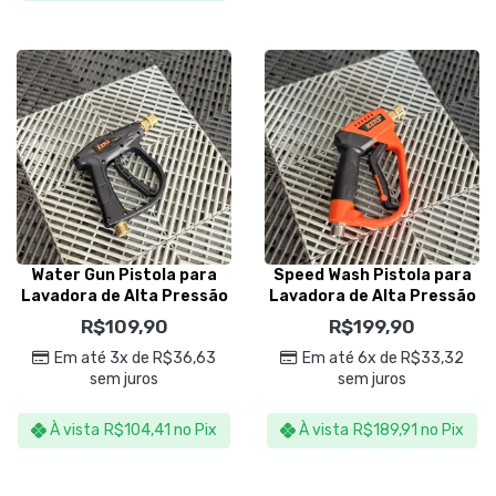
Water Gun Pistola para
Speed Wash Pistola para
Lavadora de Alta Pressão
Lavadora de Alta Pressão
– Kers
– Kers
R$
109,90
R$
199,90
Em até 3x de
R$
36,63
Em até 6x de
R$
33,32
sem juros
sem juros
À vista
R$
104,41
no Pix
À vista
R$
189,91
no Pix