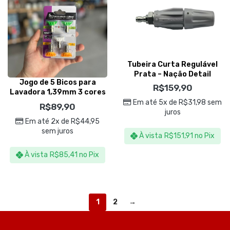
Tubeira Curta Regulável
Prata – Nação Detail
Jogo de 5 Bicos para
R$
159,90
Lavadora 1,39mm 3 cores
– Sigma Tools
Em até 5x de
R$
31,98
sem
R$
89,90
juros
Em até 2x de
R$
44,95
sem juros
À vista
R$
151,91
no Pix
À vista
R$
85,41
no Pix
1
2
→