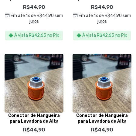
Pressão Wap 4000PSI –
Pressão Lavor 4000PSI –
R$
44,90
R$
44,90
Kers
Kers
Em até 1x de
R$
44,90
sem
Em até 1x de
R$
44,90
sem
juros
juros
À vista
R$
42,65
no Pix
À vista
R$
42,65
no Pix
Conector de Mangueira
Conector de Mangueira
para Lavadora de Alta
para Lavadora de Alta
Pressão Bosch e Black
Pressão Dawoo, Patriot e
R$
44,90
R$
44,90
Decker 4000PSI – Kers
Black Decker 4000PSI –