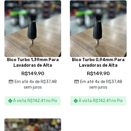
Bico Turbo 1,39mm Para
Bico Turbo 0,94mm Para
Lavadoras de Alta
Lavadoras de Alta
Pressão – Sigma Tools
Pressão – Sigma Tools
R$
149,90
R$
149,90
Em até 4x de
R$
37,48
Em até 4x de
R$
37,48
sem juros
sem juros
À vista
R$
142,41
no Pix
À vista
R$
142,41
no Pix