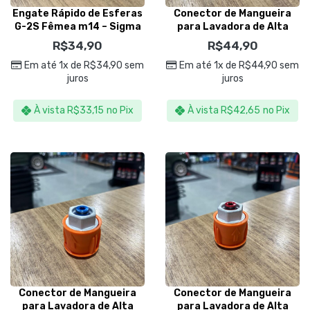
Engate Rápido de Esferas
Conector de Mangueira
G-2S Fêmea m14 – Sigma
para Lavadora de Alta
Tools
Pressão Karcher K
R$
34,90
R$
44,90
4000PSI – Kers
Em até 1x de
R$
34,90
sem
Em até 1x de
R$
44,90
sem
juros
juros
À vista
R$
33,15
no Pix
À vista
R$
42,65
no Pix
Conector de Mangueira
Conector de Mangueira
para Lavadora de Alta
para Lavadora de Alta