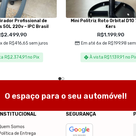
rador Profissional de
Mini Politriz Roto Orbital D10
 50L 220v – IPC Brasil
Kers
R$
2.499,90
R$
1.199,90
6x de
R$
416,65
sem juros
Em até 6x de
R$
199,98
sem 
ta
R$
2.374,91
no Pix
À vista
R$
1.139,91
no Pi
O espaço para o seu automóvel!
INSTITUCIONAL
SEGURANÇA
Quem Somos
Política de Entrega