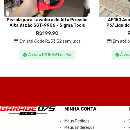
Pistola para Lavadora de Alta Pressão
AP150 Aspi
Alta Vazão SGT-9906 – Sigma Tools
Pó/Líquidos
R$
199,90
Em até 6x de
R$
33,32
sem juros
Em até 
À vista
R$
189,91
no Pix
À vis
MINHA CONTA
Meus Pedidos
Meus Endereços