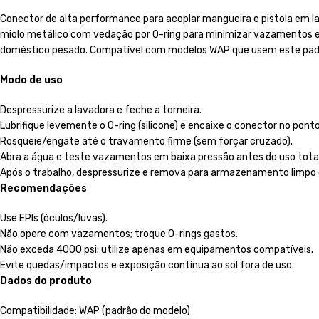
Conector de alta performance para acoplar mangueira e pistola em 
miolo metálico com vedação por O-ring para minimizar vazamentos e pe
doméstico pesado. Compatível com modelos WAP que usem este padrão
Modo de uso
Despressurize a lavadora e feche a torneira.
Lubrifique levemente o O-ring (silicone) e encaixe o conector no pon
Rosqueie/engate até o travamento firme (sem forçar cruzado).
Abra a água e teste vazamentos em baixa pressão antes do uso total
Após o trabalho, despressurize e remova para armazenamento limpo 
Recomendações
Use EPIs (óculos/luvas).
Não opere com vazamentos; troque O-rings gastos.
Não exceda 4000 psi; utilize apenas em equipamentos compatíveis.
Evite quedas/impactos e exposição contínua ao sol fora de uso.
Dados do produto
Compatibilidade: WAP (padrão do modelo)