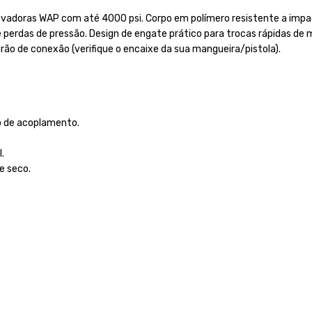
lavadoras WAP com até 4000 psi. Corpo em polímero resistente a im
rdas de pressão. Design de engate prático para trocas rápidas de man
 de conexão (verifique o encaixe da sua mangueira/pistola).
to de acoplamento.
.
e seco.