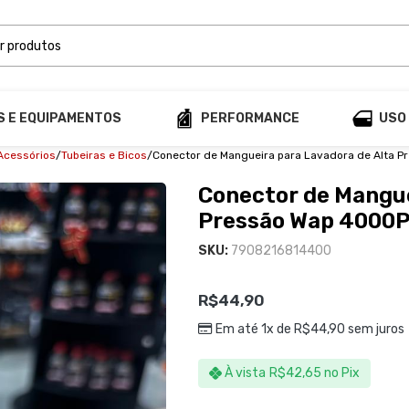
S E EQUIPAMENTOS
PERFORMANCE
USO
Acessórios
Tubeiras e Bicos
Conector de Mangueira para Lavadora de Alta P
Conector de Mangue
Pressão Wap 4000PS
SKU:
7908216814400
R$
44,90
Em até 1x de
R$
44,90
sem juros
À vista
R$
42,65
no Pix