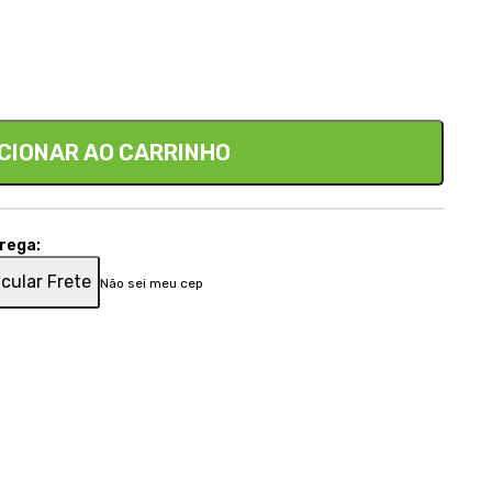
CIONAR AO CARRINHO
trega:
cular Frete
Não sei meu cep