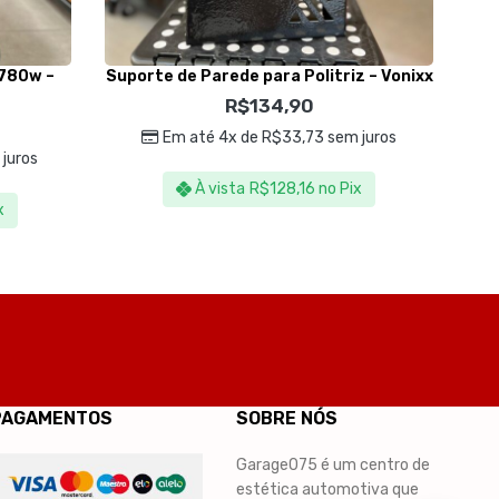
 780w –
Suporte de Parede para Politriz – Vonixx
P
R$
134,90
Em até 4x de
R$
33,73
sem juros
juros
À vista
R$
128,16
no Pix
x
PAGAMENTOS
SOBRE NÓS
Garage075 é um centro de
estética automotiva que