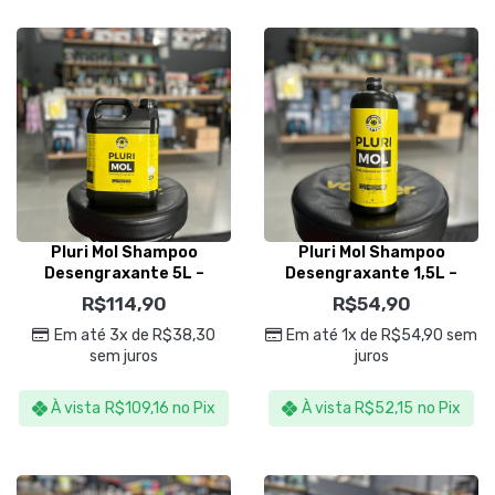
Pluri Mol Shampoo
Pluri Mol Shampoo
Desengraxante 5L –
Desengraxante 1,5L –
Easytech
Easytech
R$
114,90
R$
54,90
Em até 3x de
R$
38,30
Em até 1x de
R$
54,90
sem
sem juros
juros
À vista
R$
109,16
no Pix
À vista
R$
52,15
no Pix