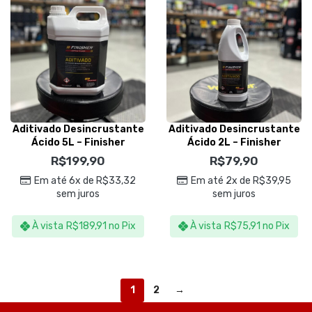
Aditivado Desincrustante
Aditivado Desincrustante
Ácido 5L – Finisher
Ácido 2L – Finisher
R$
199,90
R$
79,90
Em até 6x de
R$
33,32
Em até 2x de
R$
39,95
sem juros
sem juros
À vista
R$
189,91
no Pix
À vista
R$
75,91
no Pix
1
2
→