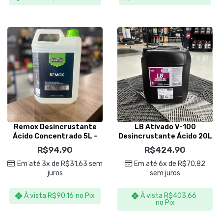
Remox Desincrustante
LB Ativado V-100
Ácido Concentrado 5L –
Desincrustante Ácido 20L
Nobrecar
– Visão Química
R$
94,90
R$
424,90
Em até 3x de
R$
31,63
sem
Em até 6x de
R$
70,82
juros
sem juros
À vista
R$
90,16
no Pix
À vista
R$
403,66
no Pix