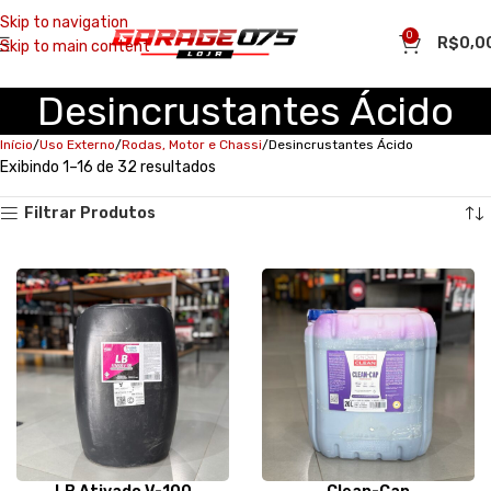
Skip to navigation
0
R$
0,0
Skip to main content
Desincrustantes Ácido
Início
Uso Externo
Rodas, Motor e Chassi
Desincrustantes Ácido
Exibindo 1–16 de 32 resultados
Filtrar Produtos