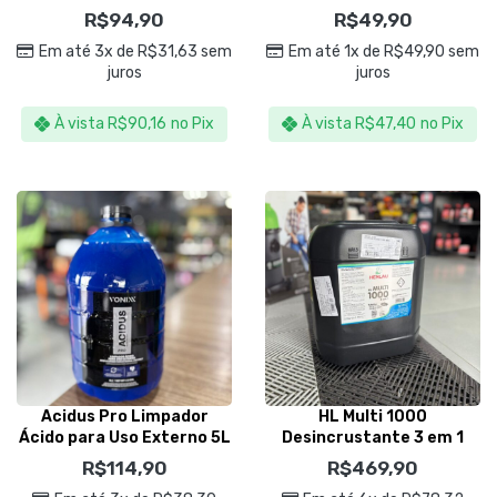
Henlau
Henlau
R$
94,90
R$
49,90
Em até 3x de
R$
31,63
sem
Em até 1x de
R$
49,90
sem
juros
juros
À vista
R$
90,16
no Pix
À vista
R$
47,40
no Pix
Acidus Pro Limpador
HL Multi 1000
Ácido para Uso Externo 5L
Desincrustante 3 em 1
– Vonixx
20L – Henlau
R$
114,90
R$
469,90