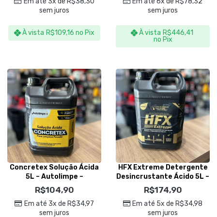
Em até 3x de
R$
38,30
Em até 6x de
R$
78,32
sem juros
sem juros
À vista
R$
109,16
no Pix
À vista
R$
446,41
no Pix
Concretex Solução Ácida
HFX Extreme Detergente
5L – Autolimpe –
Desincrustante Ácido 5L –
Autolimpe
Autolimpe
R$
104,90
R$
174,90
Em até 3x de
R$
34,97
Em até 5x de
R$
34,98
sem juros
sem juros