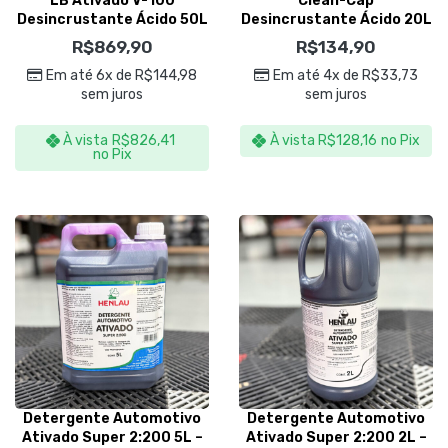
LB Ativado V-100
Clean-Cap
Desincrustante Ácido 50L
Desincrustante Ácido 20L
– Visão Química
– Magil Clean
R$
869,90
R$
134,90
Em até 6x de
R$
144,98
Em até 4x de
R$
33,73
sem juros
sem juros
À vista
R$
826,41
À vista
R$
128,16
no Pix
no Pix
Detergente Automotivo
Detergente Automotivo
Ativado Super 2:200 5L –
Ativado Super 2:200 2L –