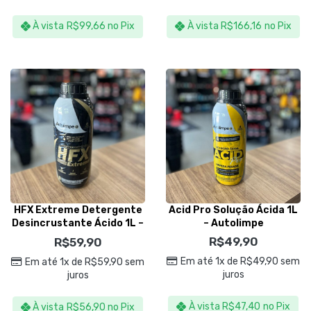
À vista
R$
99,66
no Pix
À vista
R$
166,16
no Pix
HFX Extreme Detergente
Acid Pro Solução Ácida 1L
Desincrustante Ácido 1L –
– Autolimpe
Autolimpe
R$
49,90
R$
59,90
Em até 1x de
R$
49,90
sem
Em até 1x de
R$
59,90
sem
juros
juros
À vista
R$
47,40
no Pix
À vista
R$
56,90
no Pix