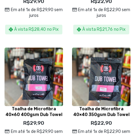
R$
29,90
R$
22,90
Em até 1x de
R$
29,90
sem
Em até 1x de
R$
22,90
sem
juros
juros
À vista
R$
28,40
no Pix
À vista
R$
21,76
no Pix
Toalha de Microfibra
Toalha de Microfibra
40×60 400gsm Dub Towel
40×40 350gsm Dub Towel
Rosa – Dub Boyz
Rosa- Dub Boyz
R$
29,90
R$
22,90
Em até 1x de
R$
29,90
sem
Em até 1x de
R$
22,90
sem