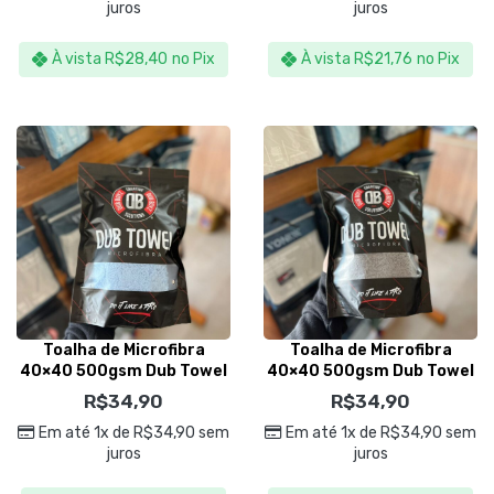
juros
juros
À vista
R$
28,40
no Pix
À vista
R$
21,76
no Pix
Toalha de Microfibra
Toalha de Microfibra
40×40 500gsm Dub Towel
40×40 500gsm Dub Towel
Azul – Dub Boyz
Cinza – Dub Boyz
R$
34,90
R$
34,90
Em até 1x de
R$
34,90
sem
Em até 1x de
R$
34,90
sem
juros
juros