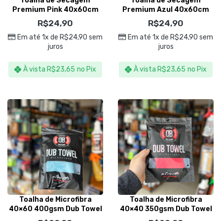
Toalha de Secagem
Toalha de Secagem
Premium Pink 40x60cm
Premium Azul 40x60cm
435gsm – Lincoln
435gsm – Lincoln
R$
24,90
R$
24,90
Em até 1x de
R$
24,90
sem
Em até 1x de
R$
24,90
sem
juros
juros
À vista
R$
23,65
no Pix
À vista
R$
23,65
no Pix
Toalha de Microfibra
Toalha de Microfibra
40×60 400gsm Dub Towel
40×40 350gsm Dub Towel
Azul – Dub Boyz
Vermelha – Dub Boyz