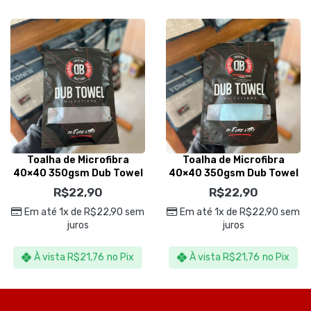
Toalha de Microfibra
Toalha de Microfibra
40×40 350gsm Dub Towel
40×40 350gsm Dub Towel
Cinza- Dub Boyz
Azul – Dub Boyz
R$
22,90
R$
22,90
Em até 1x de
R$
22,90
sem
Em até 1x de
R$
22,90
sem
juros
juros
À vista
R$
21,76
no Pix
À vista
R$
21,76
no Pix