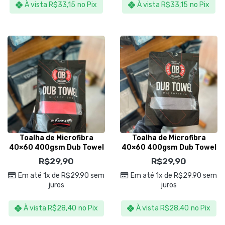
À vista
R$
33,15
no Pix
À vista
R$
33,15
no Pix
Toalha de Microfibra
Toalha de Microfibra
40×60 400gsm Dub Towel
40×60 400gsm Dub Towel
Vermelha – Dub Boyz
Cinza – Dub Boyz
R$
29,90
R$
29,90
Em até 1x de
R$
29,90
sem
Em até 1x de
R$
29,90
sem
juros
juros
À vista
R$
28,40
no Pix
À vista
R$
28,40
no Pix