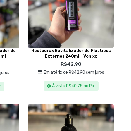
nador de
Restaurax Revitalizador de Plásticos
0ml –
Externos 240ml – Vonixx
R$
42,90
Em até 1x de
R$
42,90
sem juros
juros
À vista
R$
40,75
no Pix
x