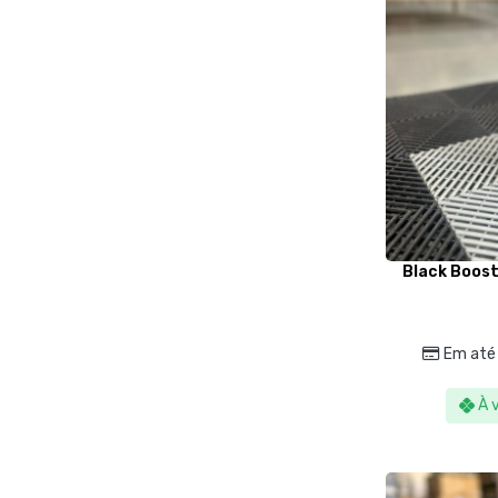
Black Boost
Em até
À 