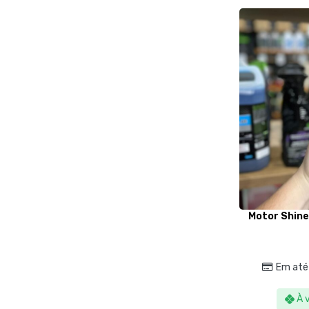
Motor Shine
Em até
À 