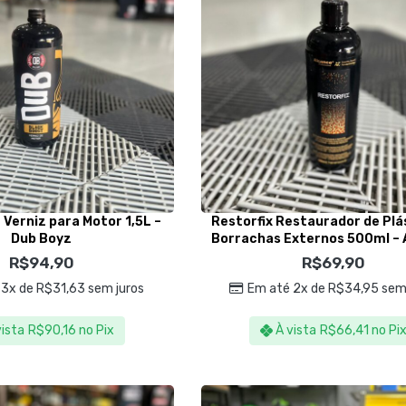
 Verniz para Motor 1,5L –
Restorfix Restaurador de Plá
Dub Boyz
Borrachas Externos 500ml – 
R$
94,90
R$
69,90
 3x de
R$
31,63
sem juros
Em até 2x de
R$
34,95
sem 
vista
R$
90,16
no Pix
À vista
R$
66,41
no Pi