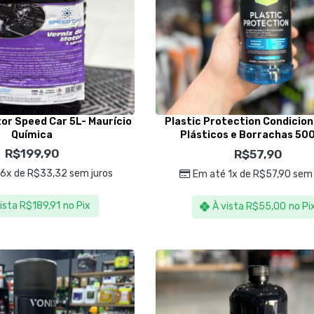
tor Speed Car 5L- Maurício
Plastic Protection Condicio
Química
Plásticos e Borrachas 50
Nobrecar
R$
199,90
R$
57,90
 6x de
R$
33,32
sem juros
Em até 1x de
R$
57,90
sem 
ista
R$
189,91
no Pix
À vista
R$
55,00
no Pi