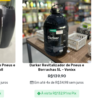
e Pneus e
Darker Revitalizador de Pneus e
ll
Borrachas 5L – Vonixx
R$
139,90
juros
Em até 4x de
R$
34,98
sem juros
x
À vista
R$
132,91
no Pix