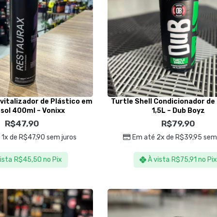
italizador de Plástico em
Turtle Shell Condicionador de
sol 400ml – Vonixx
1,5L – Dub Boyz
R$
47,90
R$
79,90
 1x de
R$
47,90
sem juros
Em até 2x de
R$
39,95
sem 
ista
R$
45,50
no Pix
À vista
R$
75,91
no Pi