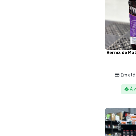
Verniz de Mo
Em até
À v