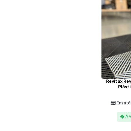
Revitax Rev
Plásti
Em até
À 