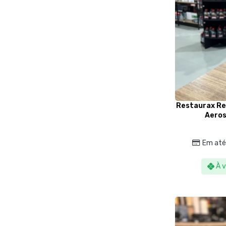
Restaurax Rev
Aeros
Em até
À v