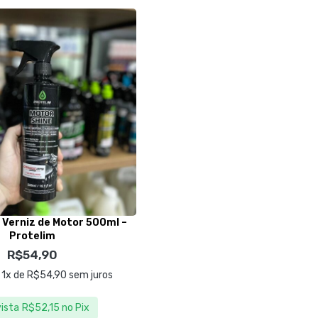
 Verniz de Motor 500ml –
Protelim
R$
54,90
 1x de
R$
54,90
sem juros
vista
R$
52,15
no Pix