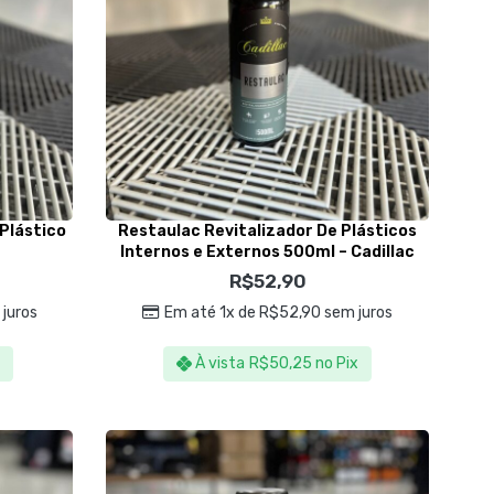
 Plástico
Restaulac Revitalizador De Plásticos
Internos e Externos 500ml – Cadillac
R$
52,90
juros
Em até 1x de
R$
52,90
sem juros
x
À vista
R$
50,25
no Pix