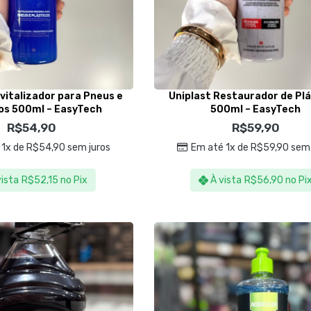
vitalizador para Pneus e
Uniplast Restaurador de Pl
os 500ml – EasyTech
500ml – EasyTech
R$
54,90
R$
59,90
 1x de
R$
54,90
sem juros
Em até 1x de
R$
59,90
sem 
vista
R$
52,15
no Pix
À vista
R$
56,90
no Pi