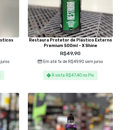
ásticos
Restaura Protetor de Plástico Externo
Premium 500ml – X Shine
R$
49,90
juros
Em até 1x de
R$
49,90
sem juros
x
À vista
R$
47,40
no Pix