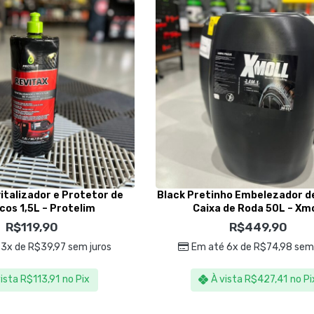
italizador e Protetor de
Black Pretinho Embelezador d
cos 1,5L – Protelim
Caixa de Roda 50L – Xmo
R$
119,90
R$
449,90
 3x de
R$
39,97
sem juros
Em até 6x de
R$
74,98
sem 
vista
R$
113,91
no Pix
À vista
R$
427,41
no Pi