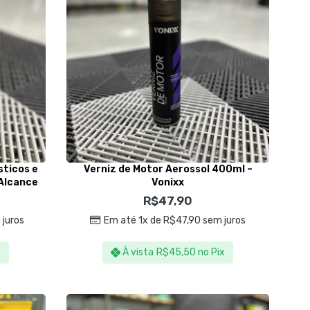
sticos e
Verniz de Motor Aerossol 400ml –
Alcance
Vonixx
R$
47,90
juros
Em até 1x de
R$
47,90
sem juros
x
À vista
R$
45,50
no Pix