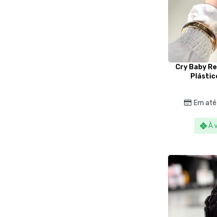
Cry Baby Re
Plástic
Em até
À 