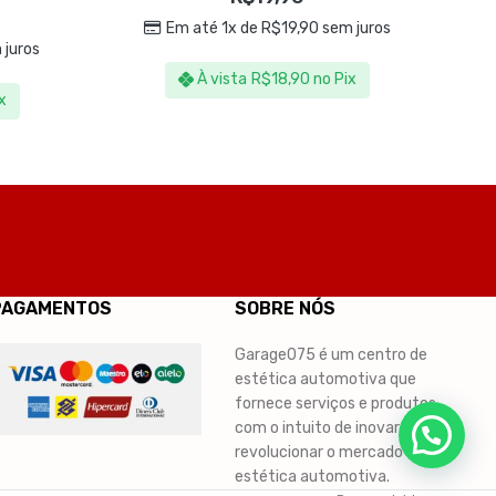
Em até 1x de
R$
19,90
sem juros
 juros
À vista
R$
18,90
no Pix
x
PAGAMENTOS
SOBRE NÓS
Garage075 é um centro de
estética automotiva que
fornece serviços e produtos,
com o intuito de inovar e
revolucionar o mercado de
estética automotiva.