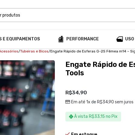
S E EQUIPAMENTOS
PERFORMANCE
USO
Acessórios
Tubeiras e Bicos
Engate Rápido de Esferas G-2S Fêmea m14 – Si
Engate Rápido de E
Tools
R$
34,90
Em até 1x de
R$
34,90
sem juros
À vista
R$
33,15
no Pix
Em estoque