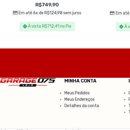
R$
749,90
Em até 6x de
R$
124,98
sem juros
Em até
À vista
R$
712,41
no Pix
À 
MINHA CONTA
Meus Pedidos
Meus Endereços
Detalhes da conta