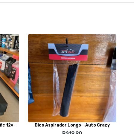
ic 12v –
Bico Aspirador Longo – Auto Crazy
S
R$
19,90