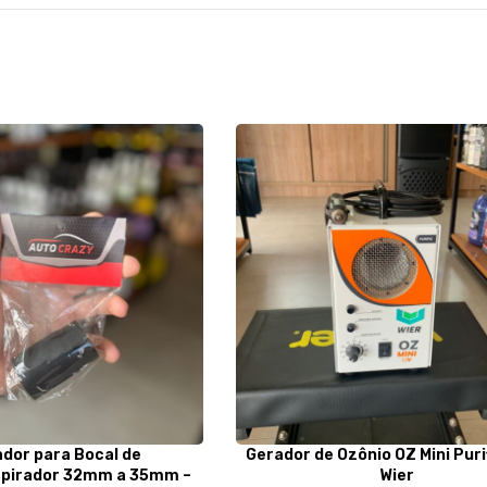
dor para Bocal de
Gerador de Ozônio OZ Mini Purif
spirador 32mm a 35mm –
Wier