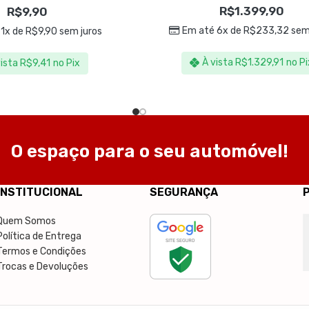
Auto Crazy
R$
1.399,90
R$
9,90
Em até 6x de
R$
233,32
sem
 1x de
R$
9,90
sem juros
À vista
R$
1.329,91
no Pi
vista
R$
9,41
no Pix
O espaço para o seu automóvel!
INSTITUCIONAL
SEGURANÇA
Quem Somos
Política de Entrega
Termos e Condições
Trocas e Devoluções