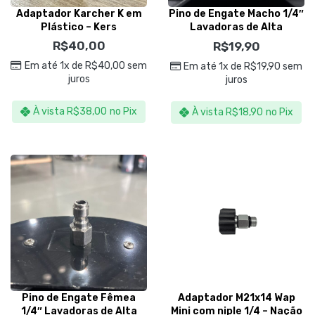
Adaptador Karcher K em
Pino de Engate Macho 1/4″
Plástico – Kers
Lavadoras de Alta
Pressão – Sigma Tools
R$
40,00
R$
19,90
Em até 1x de
R$
40,00
sem
Em até 1x de
R$
19,90
sem
juros
juros
À vista
R$
38,00
no Pix
À vista
R$
18,90
no Pix
Pino de Engate Fêmea
Adaptador M21x14 Wap
1/4″ Lavadoras de Alta
Mini com niple 1/4 – Nação