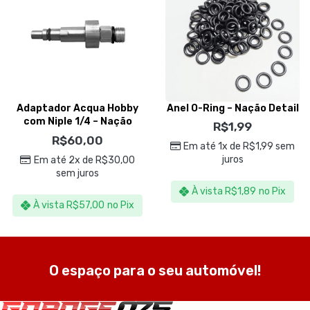
Adaptador Acqua Hobby
Anel O-Ring – Nação Detail
com Niple 1/4 – Nação
R$
1,99
Detail
R$
60,00
Em até 1x de
R$
1,99
sem
juros
Em até 2x de
R$
30,00
sem juros
À vista
R$
1,89
no Pix
À vista
R$
57,00
no Pix
O espaço para o seu automóvel!