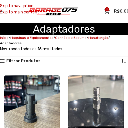
Skip to navigation
0
R$
0,0
Skip to main content
Adaptadores
Início
Máquinas e Equipamentos
Canhão de Espuma
Manutenção
Adaptadores
Mostrando todos os 16 resultados
Filtrar Produtos