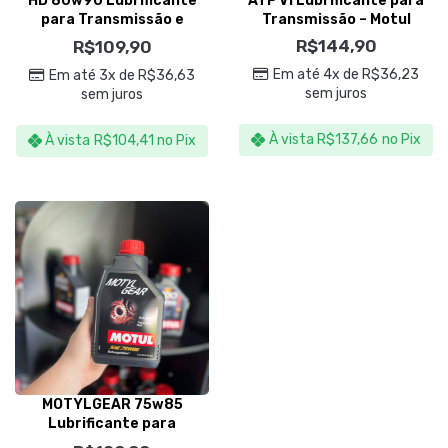
HD 80w90 Lubrificante
ATF VI Lubrificante para
para Transmissão e
Transmissão – Motul
Diferencial – Motul
R$
144,90
R$
109,90
Em até 4x de
R$
36,23
Em até 3x de
R$
36,63
sem juros
sem juros
À vista
R$
137,66
no Pix
À vista
R$
104,41
no Pix
MOTYLGEAR 75w85
Lubrificante para
Transmissão e Diferencial