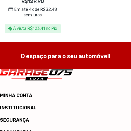
R$
129,90
– Motul
Em até 4x de
R$
32,48
sem juros
À vista
R$
123,41
no Pix
O espaço para o seu automóvel!
MINHA CONTA
INSTITUCIONAL
SEGURANÇA