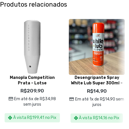
Produtos relacionados
Manopla Competition
Desengripante Spray
Prata – Lotse
White Lub Super 300ml –
Orbi Química
R$
209,90
R$
14,90
Em até 6x de
R$
34,98
Em até 1x de
R$
14,90
sem
sem juros
juros
À vista
R$
199,41
no Pix
À vista
R$
14,16
no Pix