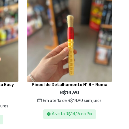
na Easy
Pincel de Detalhamento Nº 8 – Roma
P
R$
14,90
Em até 1x de
R$
14,90
sem juros
juros
À vista
R$
14,16
no Pix