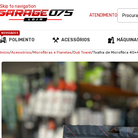
Skip to navigation
Skip to main content
ATENDIMENTO
NOVIDADES
POLIMENTO
ACESSÓRIOS
MÁQUINA
Início
Acessórios
Microfibras e Flanelas
Dub Towel
Toalha de Microfibra 40