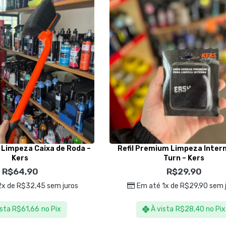
 Limpeza Caixa de Roda –
Refil Premium Limpeza Inter
Kers
Turn – Kers
R$
64,90
R$
29,90
2x de
R$
32,45
sem juros
Em até 1x de
R$
29,90
sem 
ista
R$
61,66
no Pix
À vista
R$
28,40
no Pix