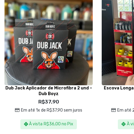
Dub Jack Aplicador de Microfibra 2 und –
Escova Longa
Dub Boyz
R$
37,90
Em até 1x de
R$
37,90
sem juros
Em até 
À vista
R$
36,00
no Pix
À v