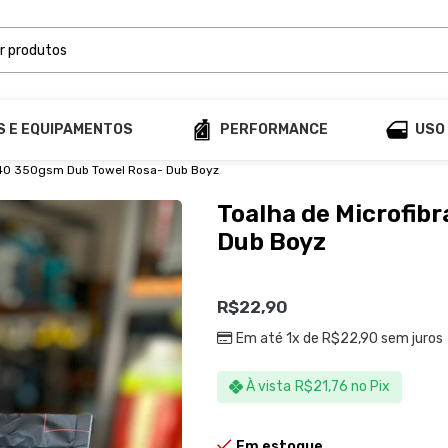
S E EQUIPAMENTOS
PERFORMANCE
USO
×40 350gsm Dub Towel Rosa- Dub Boyz
Toalha de Microfib
Dub Boyz
R$
22,90
Em até 1x de
R$
22,90
sem juros
À vista
R$
21,76
no Pix
Em estoque