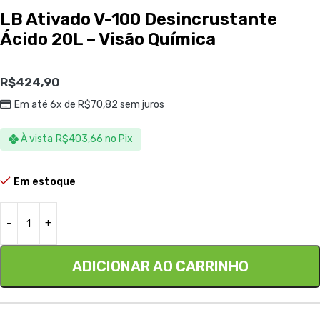
LB Ativado V-100 Desincrustante
Ácido 20L – Visão Química
R$
424,90
Em até 6x de
R$
70,82
sem juros
À vista
R$
403,66
no Pix
Em estoque
ADICIONAR AO CARRINHO