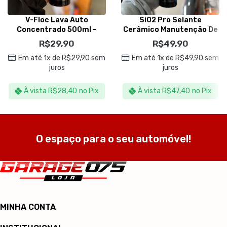
V-Floc Lava Auto
SiO2 Pro Selante
Concentrado 500ml –
Cerâmico Manutenção De
Vonixx
Vitrificadores 500ml –
R$
29,90
R$
49,90
Vonixx
Em até 1x de
R$
29,90
sem
Em até 1x de
R$
49,90
sem
juros
juros
À vista
R$
28,40
no Pix
À vista
R$
47,40
no Pix
O espaço para o seu automóvel!
MINHA CONTA