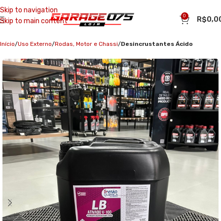
Skip to navigation
0
R$
0,0
Skip to main content
Início
Uso Externo
Rodas, Motor e Chassi
Desincrustantes Ácido