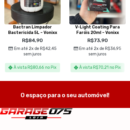
Bactran Limpador
V-Light Coating Para
Bactericida 5L – Vonixx
Faróis 20ml – Vonixx
R$
84,90
R$
73,90
Em até 2x de
R$
42,45
Em até 2x de
R$
36,95
sem juros
sem juros
À vista
R$
80,66
no Pix
À vista
R$
70,21
no Pix
O espaço para o seu automóvel!