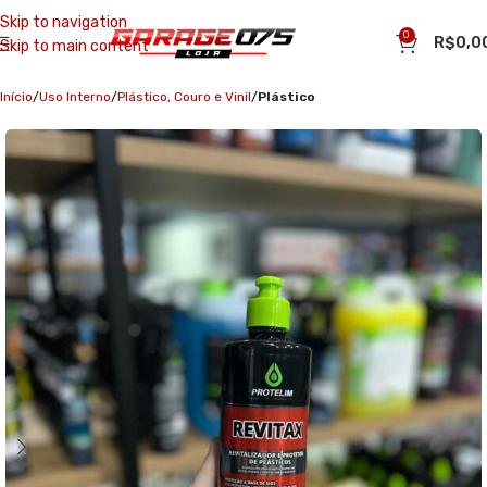
Skip to navigation
0
R$
0,0
Skip to main content
Início
Uso Interno
Plástico, Couro e Vinil
Plástico