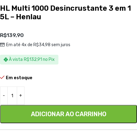
HL Multi 1000 Desincrustante 3 em 1
5L – Henlau
R$
139,90
Em até 4x de
R$
34,98
sem juros
À vista
R$
132,91
no Pix
Em estoque
ADICIONAR AO CARRINHO