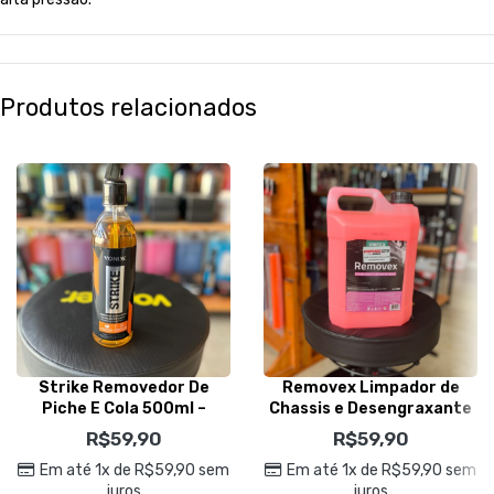
Produtos relacionados
Strike Removedor De
Removex Limpador de
Piche E Cola 500ml –
Chassis e Desengraxante
Vonixx
5L – Vintex
R$
59,90
R$
59,90
Em até 1x de
R$
59,90
sem
Em até 1x de
R$
59,90
sem
juros
juros