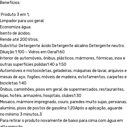
Benefícios:
Produto 3 em 1;
Limpador para uso geral;
Economiza água;
Isento de ácidos;
Rende até 200 litros;
Substitui: Detergente ácido Detergente alcalino Detergente neutro.
Diluição:1:100 – Vidros em Geral1:60
Interior de automóveis, ônibus, plásticos, mármores, fórmicas, inox e
outras superfícies polidas1:40 a 1:50
Automóveis e motocicletas, geladeiras, máquinas de lavar, arquivos e
mesas de aço, fogões, móveis de madeira, estofamentos, carpetes e
bicicletas 1:40
Ônibus, caminhões, pisos em geral, de supermercados, restaurantes,
lojas, hotéis, armazéns, hospitais, clubes1:30
Mosaico, mármore impregnado, couro, paredes muito sujas, persianas,
alumínio, pisos de postos de gasolina 1:20Após a aplicação, aguarde
no mínimo 3 minutos,3
Para retirar o produto novamente de baixo para cima com água em
alta pressão.