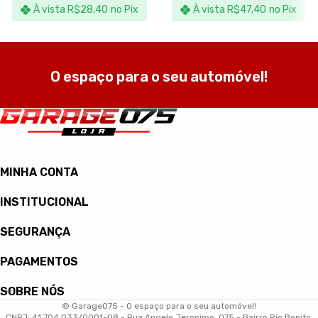
À vista
R$
28,40
no Pix
À vista
R$
47,40
no Pix
O espaço para o seu automóvel!
MINHA CONTA
INSTITUCIONAL
SEGURANÇA
PAGAMENTOS
SOBRE NÓS
© Garage075 - O espaço para o seu automóvel!
CNPJ: 41.704.033/0001-08 - Rua Angelo Jeronimo, 075 - Bairro Rio Bonito,