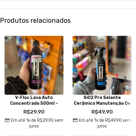
Produtos relacionados
V-Floc Lava Auto
SiO2 Pro Selante
Concentrado 500ml –
Cerâmico Manutenção De
Vonixx
Vitrificadores 500ml –
R$
29,90
R$
49,90
Vonixx
Em até 1x de
R$
29,90
sem
Em até 1x de
R$
49,90
sem
juros
juros