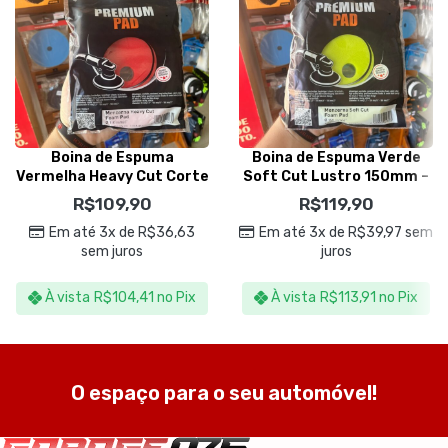
Boina de Espuma
Boina de Espuma Verde
Vermelha Heavy Cut Corte
Soft Cut Lustro 150mm –
150mm – Menzerna
Menzerna
R$
109,90
R$
119,90
Em até 3x de
R$
36,63
Em até 3x de
R$
39,97
sem
sem juros
juros
À vista
R$
104,41
no Pix
À vista
R$
113,91
no Pix
O espaço para o seu automóvel!