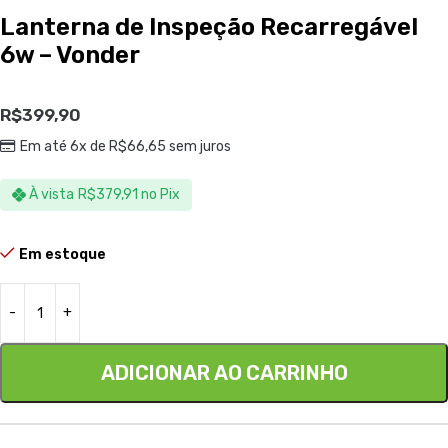
Lanterna de Inspeção Recarregável
6w – Vonder
R$
399,90
Em até 6x de
R$
66,65
sem juros
À vista
R$
379,91
no Pix
Em estoque
ADICIONAR AO CARRINHO