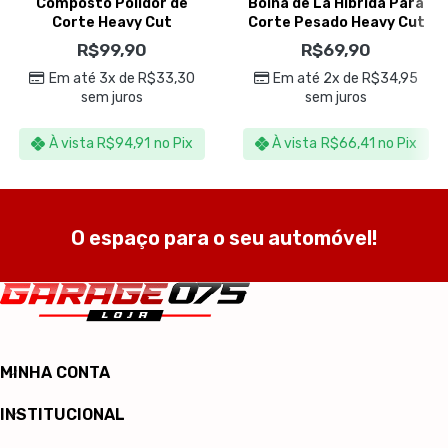
Composto Polidor de
Boina de Lã Hibrida Para
Corte Heavy Cut
Corte Pesado Heavy Cut
Compound FG400 250ml –
6” – Auto America
R$
99,90
R$
69,90
Menzerna
Em até 3x de
R$
33,30
Em até 2x de
R$
34,95
sem juros
sem juros
À vista
R$
94,91
no Pix
À vista
R$
66,41
no Pix
O espaço para o seu automóvel!
MINHA CONTA
INSTITUCIONAL