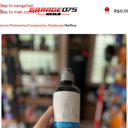
Skip to navigation
0
R$
0,0
Skip to main content
Início
Polimento
Compostos Polidores
Refino