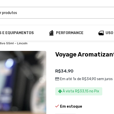
S E EQUIPAMENTOS
PERFORMANCE
USO
ivo 55ml – Lincoln
Voyage Aromatizant
R$
34,90
Em até 1x de
R$
34,90
sem juros
À vista
R$
33,15
no Pix
Em estoque