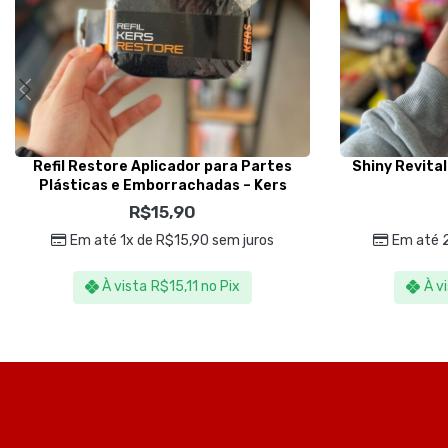
Refil Restore Aplicador para Partes
Shiny Revita
Plásticas e Emborrachadas – Kers
R$
15,90
Em até 1x de
R$
15,90
sem juros
Em até 
À vista
R$
15,11
no Pix
À v