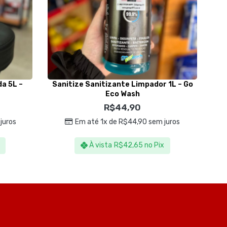
a 5L –
Sanitize Sanitizante Limpador 1L – Go
F
Eco Wash
R$
44,90
juros
Em até 1x de
R$
44,90
sem juros
À vista
R$
42,65
no Pix