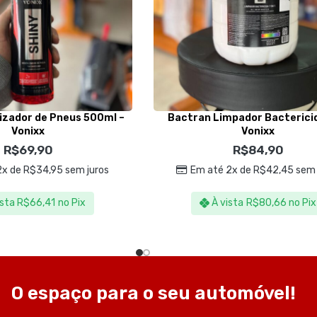
lizador de Pneus 500ml –
Bactran Limpador Bactericid
Vonixx
Vonixx
R$
69,90
R$
84,90
2x de
R$
34,95
sem juros
Em até 2x de
R$
42,45
sem 
ista
R$
66,41
no Pix
À vista
R$
80,66
no Pix
O espaço para o seu automóvel!