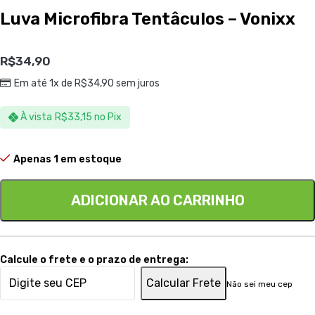
Luva Microfibra Tentâculos – Vonixx
R$
34,90
Em até 1x de
R$
34,90
sem juros
À vista
R$
33,15
no Pix
Apenas 1 em estoque
ADICIONAR AO CARRINHO
Calcule o frete e o prazo de entrega:
Calcular Frete
Não sei meu cep