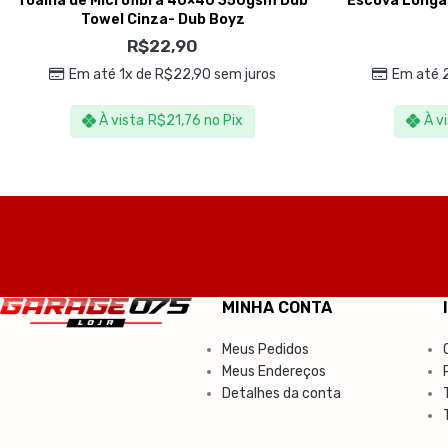
Toalha de Microfibra 40×40 350gsm Dub
Escova Longa
Towel Cinza- Dub Boyz
R$
22,90
Em até 1x de
R$
22,90
sem juros
Em até 
À vista
R$
21,76
no Pix
À v
MINHA CONTA
Meus Pedidos
Meus Endereços
Detalhes da conta