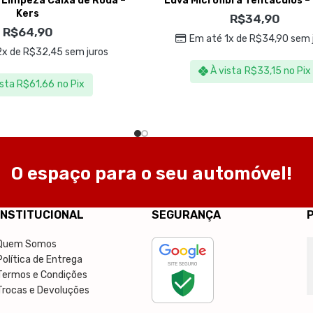
 Limpeza Caixa de Roda –
Luva Microfibra Tentâculos –
Kers
R$
34,90
R$
64,90
Em até 1x de
R$
34,90
sem 
2x de
R$
32,45
sem juros
À vista
R$
33,15
no Pix
ista
R$
61,66
no Pix
O espaço para o seu automóvel!
INSTITUCIONAL
SEGURANÇA
Quem Somos
Política de Entrega
Termos e Condições
Trocas e Devoluções