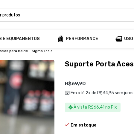
S E EQUIPAMENTOS
PERFORMANCE
USO
órios para Balde – Sigma Tools
Suporte Porta Acess
R$
69,90
Em até 2x de
R$
34,95
sem juros
À vista
R$
66,41
no Pix
Em estoque