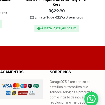
 Vonixx
Refil STR Limpeza Interna Easy Turn –
R
Kers
R$
29,90
juros
Em até 1x de
R$
29,90
sem juros
À vista
R$
28,40
no Pix
PAGAMENTOS
SOBRE NÓS
Garage075 é um centro de
estética automotiva que
fornece serviços e produtos,
com o intuito de inovar e
revolucionar o mercado de