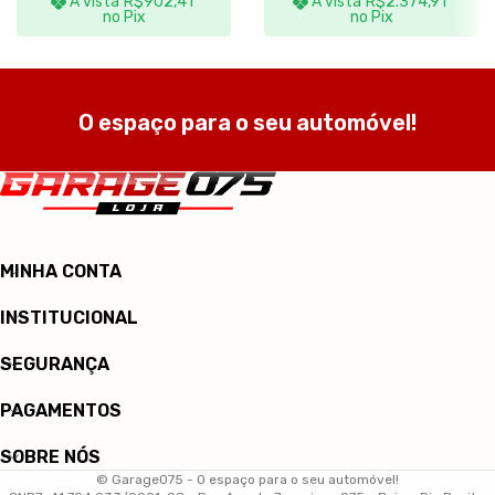
À vista
R$
902,41
À vista
R$
2.374,91
no Pix
no Pix
O espaço para o seu automóvel!
MINHA CONTA
INSTITUCIONAL
SEGURANÇA
PAGAMENTOS
SOBRE NÓS
© Garage075 - O espaço para o seu automóvel!