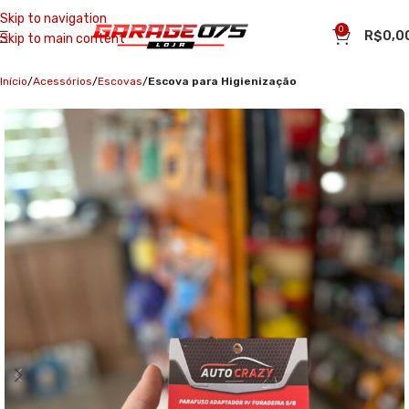
Skip to navigation
0
R$
0,0
Skip to main content
Início
Acessórios
Escovas
Escova para Higienização