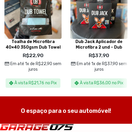
Toalha de Microfibra
Dub Jack Aplicador de
40×40 350gsm Dub Towel
Microfibra 2 und – Dub
Azul – Dub Boyz
Boyz
R$
22,90
R$
37,90
Em até 1x de
R$
22,90
sem
Em até 1x de
R$
37,90
sem
juros
juros
À vista
R$
21,76
no Pix
À vista
R$
36,00
no Pix
O espaço para o seu automóvel!