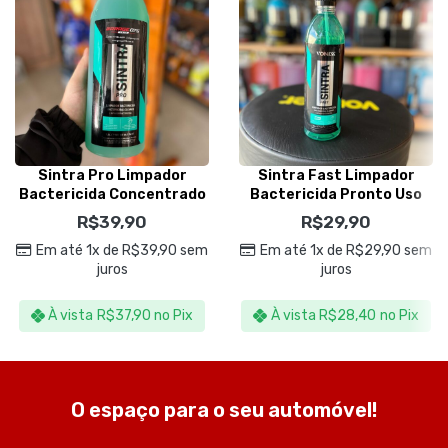
Sintra Pro Limpador
Sintra Fast Limpador
Bactericida Concentrado
Bactericida Pronto Uso
1,5L – Vonixx
500ml – Vonixx
R$
39,90
R$
29,90
Em até 1x de
R$
39,90
sem
Em até 1x de
R$
29,90
sem
juros
juros
À vista
R$
37,90
no Pix
À vista
R$
28,40
no Pix
O espaço para o seu automóvel!