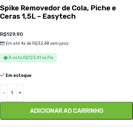
Spike Removedor de Cola, Piche e
Ceras 1,5L – Easytech
R$
129,90
Em até 4x de
R$
32,48
sem juros
À vista
R$
123,41
no Pix
Em estoque
ADICIONAR AO CARRINHO