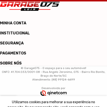
MINHA CONTA
INSTITUCIONAL
SEGURANÇA
PAGAMENTOS
SOBRE NÓS
© Garage075 - O espaço para o seu automóvel!
CNPJ: 41.704.033/0001-08 - Rua Angelo Jeronimo, 075 - Bairro Rio Bonito,
Braço do Norte/SC
Atendimento: (48) 99124-6699
Desenvolvido por
0
Utilizamos cookies para melhorar a sua experiência no
arrinho
Minha conta
Início