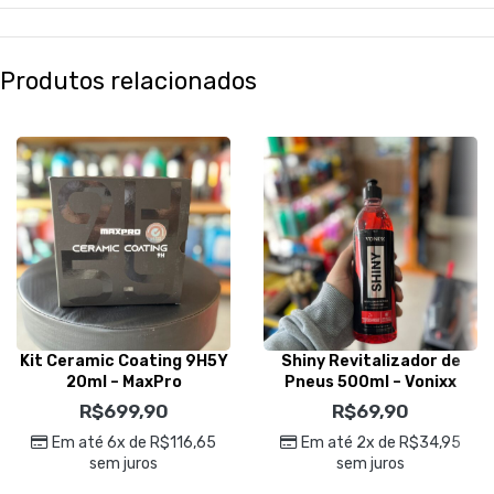
Produtos relacionados
Kit Ceramic Coating 9H5Y
Shiny Revitalizador de
20ml – MaxPro
Pneus 500ml – Vonixx
R$
699,90
R$
69,90
Em até 6x de
R$
116,65
Em até 2x de
R$
34,95
sem juros
sem juros