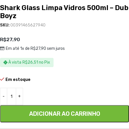
Shark Glass Limpa Vidros 500ml – Dub
Boyz
SKU:
00391465627940
R$
27,90
Em até 1x de
R$
27,90
sem juros
À vista
R$
26,51
no Pix
Em estoque
ADICIONAR AO CARRINHO