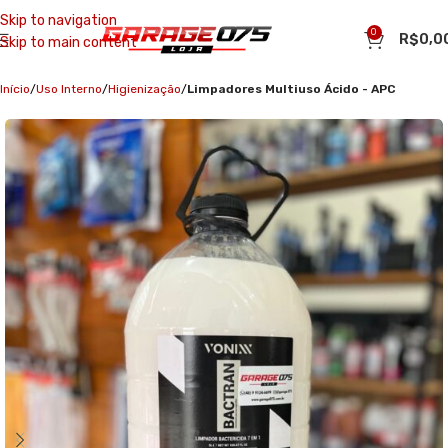
Skip to navigation
0
R$
0,0
Skip to main content
Início
Uso Interno
Higienização
Limpadores Multiuso Ácido - APC