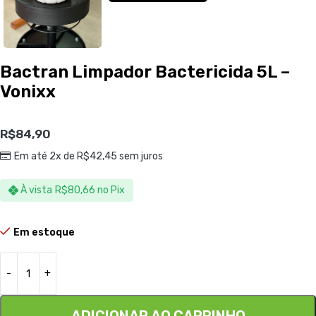
Bactran Limpador Bactericida 5L –
Vonixx
R$
84,90
Em até 2x de
R$
42,45
sem juros
À vista
R$
80,66
no Pix
Em estoque