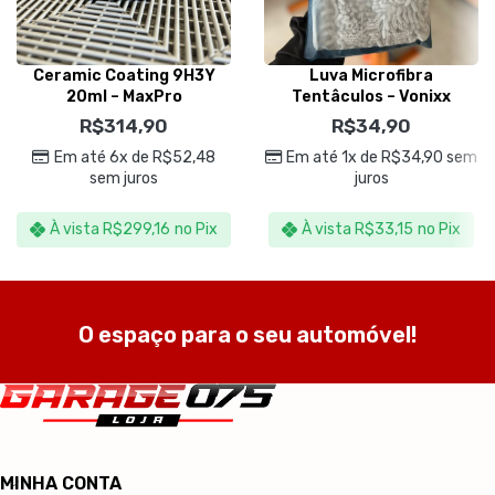
Ceramic Coating 9H3Y
Luva Microfibra
20ml – MaxPro
Tentâculos – Vonixx
R$
314,90
R$
34,90
Em até 6x de
R$
52,48
Em até 1x de
R$
34,90
sem
sem juros
juros
À vista
R$
299,16
no Pix
À vista
R$
33,15
no Pix
O espaço para o seu automóvel!
MINHA CONTA