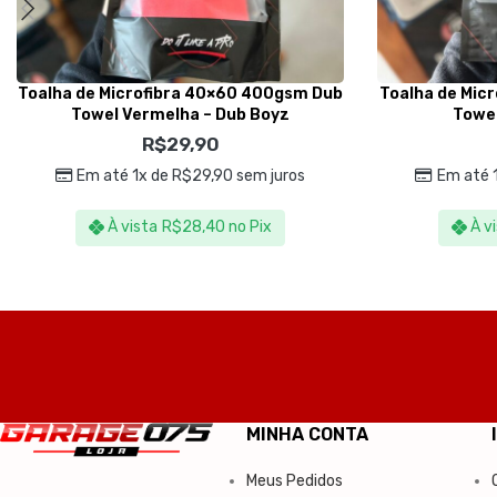
Toalha de Microfibra 40×60 400gsm Dub
Toalha de Mic
Towel Vermelha – Dub Boyz
Towel
R$
29,90
Em até 1x de
R$
29,90
sem juros
Em até 
À vista
R$
28,40
no Pix
À v
MINHA CONTA
Meus Pedidos