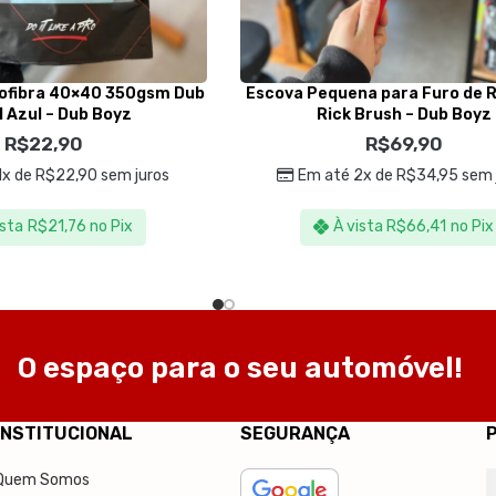
rofibra 40×40 350gsm Dub
Escova Pequena para Furo de 
 Azul – Dub Boyz
Rick Brush – Dub Boyz
R$
22,90
R$
69,90
1x de
R$
22,90
sem juros
Em até 2x de
R$
34,95
sem 
ista
R$
21,76
no Pix
À vista
R$
66,41
no Pix
O espaço para o seu automóvel!
INSTITUCIONAL
SEGURANÇA
Quem Somos