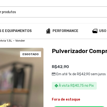
S E EQUIPAMENTOS
PERFORMANCE
USO
évia 1,5L – Vonder
Pulverizador Compr
ESGOTADO
R$
42,90
Em até 1x de
R$
42,90
sem juros
À vista
R$
40,75
no Pix
Fora de estoque