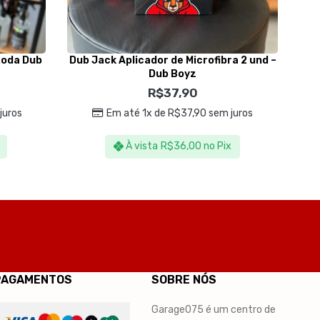
Roda Dub
Dub Jack Aplicador de Microfibra 2 und –
R
Dub Boyz
R$
37,90
juros
Em até 1x de
R$
37,90
sem juros
À vista
R$
36,00
no Pix
PAGAMENTOS
SOBRE NÓS
Garage075 é um centro de