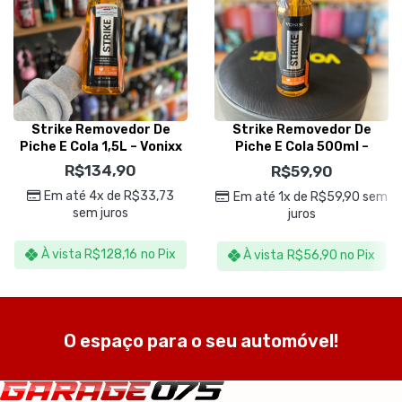
Strike Removedor De
Strike Removedor De
Piche E Cola 1,5L – Vonixx
Piche E Cola 500ml –
Vonixx
R$
134,90
R$
59,90
Em até 4x de
R$
33,73
Em até 1x de
R$
59,90
sem
sem juros
juros
À vista
R$
128,16
no Pix
À vista
R$
56,90
no Pix
O espaço para o seu automóvel!