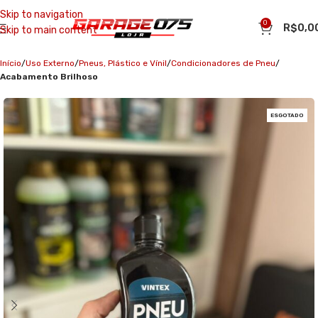
Skip to navigation
0
R$
0,0
Skip to main content
Início
Uso Externo
Pneus, Plástico e Vínil
Condicionadores de Pneu
Acabamento Brilhoso
ESGOTADO