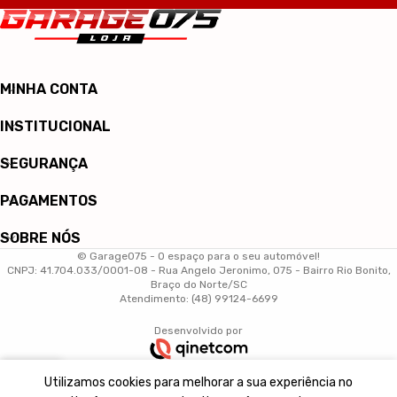
MINHA CONTA
INSTITUCIONAL
SEGURANÇA
PAGAMENTOS
SOBRE NÓS
© Garage075 - O espaço para o seu automóvel!
CNPJ: 41.704.033/0001-08 - Rua Angelo Jeronimo, 075 - Bairro Rio Bonito,
Braço do Norte/SC
Atendimento: (48) 99124-6699
Desenvolvido por
0
Utilizamos cookies para melhorar a sua experiência no
arrinho
Minha conta
Início