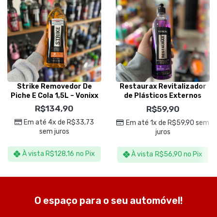
Strike Removedor De
Restaurax Revitalizador
Piche E Cola 1,5L – Vonixx
de Plásticos Externos
500ml – Vonixx
R$
134,90
R$
59,90
Em até 4x de
R$
33,73
Em até 1x de
R$
59,90
sem
sem juros
juros
À vista
R$
128,16
no Pix
À vista
R$
56,90
no Pix
O espaço para o seu automóvel!