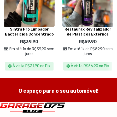
Sintra Pro Limpador
Restaurax Revitalizador
Bactericida Concentrado
de Plásticos Externos
1,5L – Vonixx
500ml – Vonixx
R$
39,90
R$
59,90
Em até 1x de
R$
39,90
sem
Em até 1x de
R$
59,90
sem
juros
juros
À vista
R$
37,90
no Pix
À vista
R$
56,90
no Pix
O espaço para o seu automóvel!