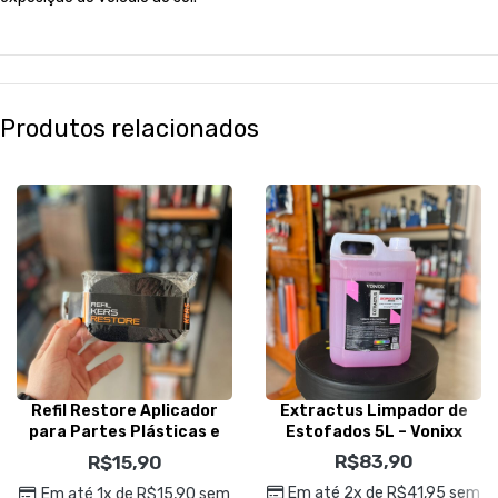
Produtos relacionados
Refil Restore Aplicador
Extractus Limpador de
para Partes Plásticas e
Estofados 5L – Vonixx
Emborrachadas – Kers
R$
83,90
R$
15,90
Em até 2x de
R$
41,95
sem
Em até 1x de
R$
15,90
sem