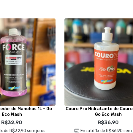
dor de Manchas 1L – Go
Couro Pro Hidratante de Couro
Eco Wash
Go Eco Wash
R$
32,90
R$
36,90
1x de
R$
32,90
sem juros
Em até 1x de
R$
36,90
sem 