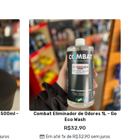
 500ml –
Combat Eliminador de Odores 1L – Go
V
Eco Wash
R$
32,90
juros
Em até 1x de
R$
32,90
sem juros