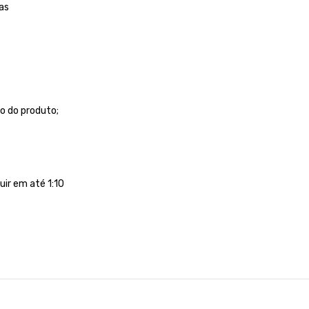
ras
ão do produto;
uir em até 1:10