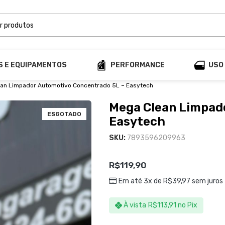
S E EQUIPAMENTOS
PERFORMANCE
USO
an Limpador Automotivo Concentrado 5L – Easytech
Mega Clean Limpad
ESGOTADO
Easytech
SKU:
7893596209963
R$
119,90
Em até 3x de
R$
39,97
sem juros
À vista
R$
113,91
no Pix