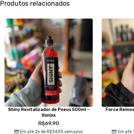
Produtos relacionados
Shiny Revitalizador de Pneus 500ml –
Force Remove
Vonixx
R$
69,90
Em até 2x de
R$
34,95
sem juros
Em até 