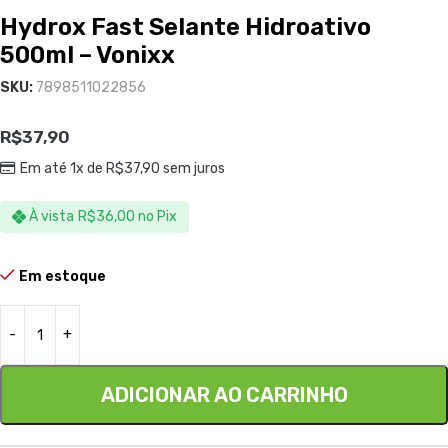
Hydrox Fast Selante Hidroativo
500ml – Vonixx
SKU:
7898511022856
R$
37,90
Em até 1x de
R$
37,90
sem juros
À vista
R$
36,00
no Pix
Em estoque
ADICIONAR AO CARRINHO