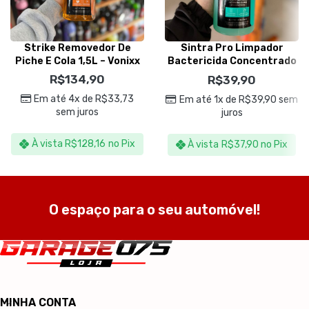
Strike Removedor De
Sintra Pro Limpador
Piche E Cola 1,5L – Vonixx
Bactericida Concentrado
1,5L – Vonixx
R$
134,90
R$
39,90
Em até 4x de
R$
33,73
Em até 1x de
R$
39,90
sem
sem juros
juros
À vista
R$
128,16
no Pix
À vista
R$
37,90
no Pix
O espaço para o seu automóvel!
MINHA CONTA