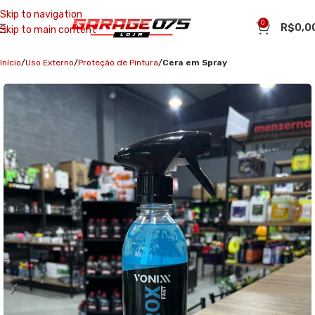
Skip to navigation
0
R$
0,0
Skip to main content
Início
Uso Externo
Proteção de Pintura
Cera em Spray