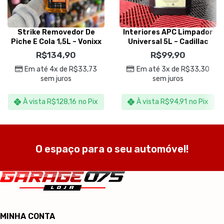
Strike Removedor De
Interiores APC Limpador
Piche E Cola 1,5L – Vonixx
Universal 5L – Cadillac
R$
134,90
R$
99,90
Em até 4x de
R$
33,73
Em até 3x de
R$
33,30
sem juros
sem juros
À vista
R$
128,16
no Pix
À vista
R$
94,91
no Pix
O espaço para o seu automóvel!
MINHA CONTA