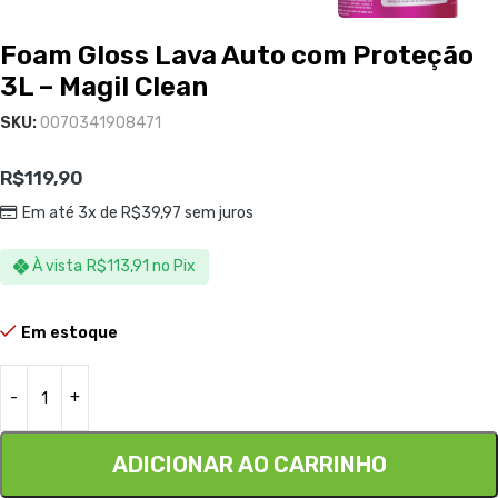
Foam Gloss Lava Auto com Proteção
3L – Magil Clean
SKU:
0070341908471
R$
119,90
Em até 3x de
R$
39,97
sem juros
À vista
R$
113,91
no Pix
Em estoque
ADICIONAR AO CARRINHO