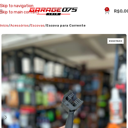
Skip to navigation
0
R$
0,0
Skip to main content
Início
Acessórios
Escovas
Escova para Corrente
ESGOTADO