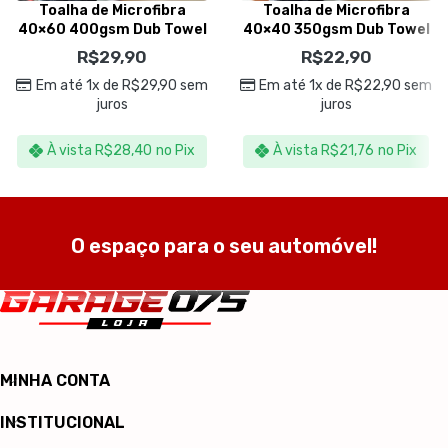
Toalha de Microfibra
Toalha de Microfibra
40×60 400gsm Dub Towel
40×40 350gsm Dub Towel
Cinza – Dub Boyz
Azul – Dub Boyz
R$
29,90
R$
22,90
Em até 1x de
R$
29,90
sem
Em até 1x de
R$
22,90
sem
juros
juros
À vista
R$
28,40
no Pix
À vista
R$
21,76
no Pix
O espaço para o seu automóvel!
MINHA CONTA
INSTITUCIONAL