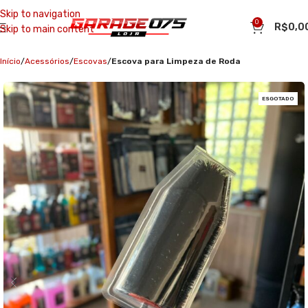
Skip to navigation
0
R$
0,0
Skip to main content
Início
Acessórios
Escovas
Escova para Limpeza de Roda
ESGOTADO