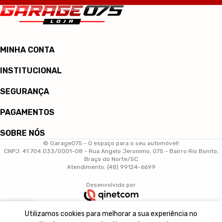
MINHA CONTA
INSTITUCIONAL
SEGURANÇA
PAGAMENTOS
SOBRE NÓS
© Garage075 - O espaço para o seu automóvel!
CNPJ: 41.704.033/0001-08 - Rua Angelo Jeronimo, 075 - Bairro Rio Bonito,
Braço do Norte/SC
Atendimento: (48) 99124-6699
Desenvolvido por
0
Utilizamos cookies para melhorar a sua experiência no
arrinho
Minha conta
Início