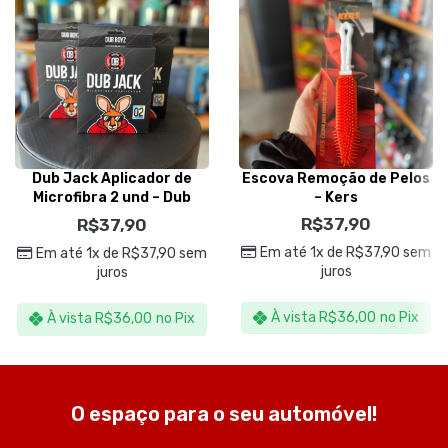
Dub Jack Aplicador de
Escova Remoção de Pelos
Microfibra 2 und – Dub
– Kers
Boyz
R$
37,90
R$
37,90
Em até 1x de
R$
37,90
sem
Em até 1x de
R$
37,90
sem
juros
juros
À vista
R$
36,00
no Pix
À vista
R$
36,00
no Pix
O espaço para o seu automóvel!