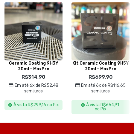
Ceramic Coating 9H3Y
Kit Ceramic Coating 9H5Y
20ml – MaxPro
20ml – MaxPro
R$
314,90
R$
699,90
Em até 6x de
R$
52,48
Em até 6x de
R$
116,65
sem juros
sem juros
À vista
R$
299,16
no Pix
À vista
R$
664,91
no Pix