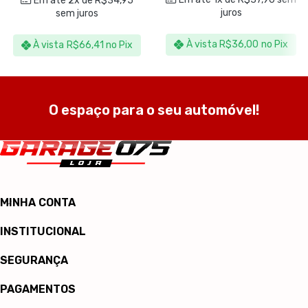
Em até 2x de
R$
34,95
juros
sem juros
À vista
R$
36,00
no Pix
À vista
R$
66,41
no Pix
O espaço para o seu automóvel!
MINHA CONTA
INSTITUCIONAL
SEGURANÇA
PAGAMENTOS