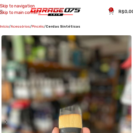
Skip to navigation
0
R$
0,0
Skip to main content
Início
Acessórios
Pincéis
Cerdas Sintéticas