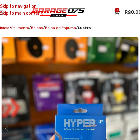
Skip to navigation
0
R$
0,0
Skip to main content
Início
Polimento
Boinas
Boina de Espuma
Lustro