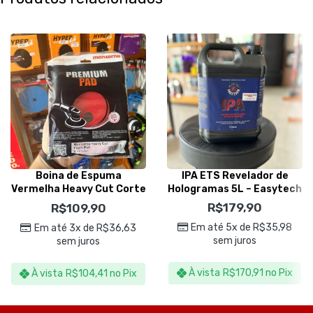
Boina de Espuma
IPA ETS Revelador de
Vermelha Heavy Cut Corte
Hologramas 5L – Easytech
150mm – Menzerna
R$
179,90
R$
109,90
Em até 5x de
R$
35,98
Em até 3x de
R$
36,63
sem juros
sem juros
À vista
R$
170,91
no Pix
À vista
R$
104,41
no Pix