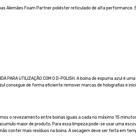
s Alemães Foam Partner poliéster reticulado de alta performance. S
IDA PARA UTILIZAÇÃO COM O D-POLISH. A boina de espuma azul é uma b
 azul consegue de forma eficiente remover marcas de holografias e ini
s o revezamento entre boinas iguais a cada no máximo 15 minutos de 
umulo maior de produto. Para essa limpeza pode-se usar uma escova 
e não conter mais resíduos na boina. A secagem deve ser feita em te