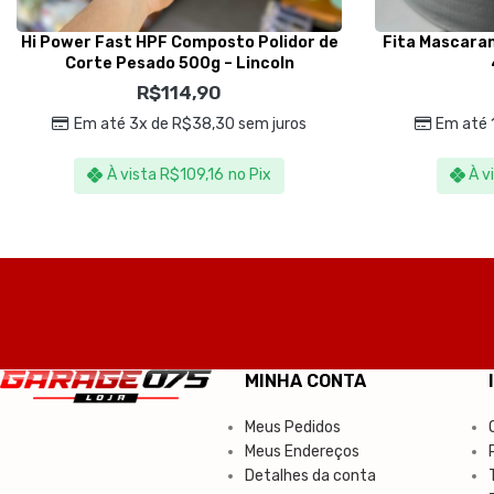
Hi Power Fast HPF Composto Polidor de
Fita Mascara
Corte Pesado 500g – Lincoln
R$
114,90
Em até 3x de
R$
38,30
sem juros
Em até 
À vista
R$
109,16
no Pix
À v
MINHA CONTA
Meus Pedidos
Meus Endereços
Detalhes da conta