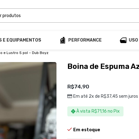
S E EQUIPAMENTOS
PERFORMANCE
USO
o e Lustro 5 pol – Dub Boyz
Boina de Espuma Azu
R$
74,90
Em até 2x de
R$
37,45
sem juros
À vista
R$
71,16
no Pix
Em estoque