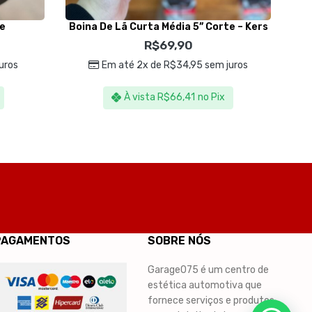
re
Boina De Lã Curta Média 5” Corte – Kers
B
R$
69,90
uros
Em até 2x de
R$
34,95
sem juros
À vista
R$
66,41
no Pix
PAGAMENTOS
SOBRE NÓS
Garage075 é um centro de
estética automotiva que
fornece serviços e produtos,