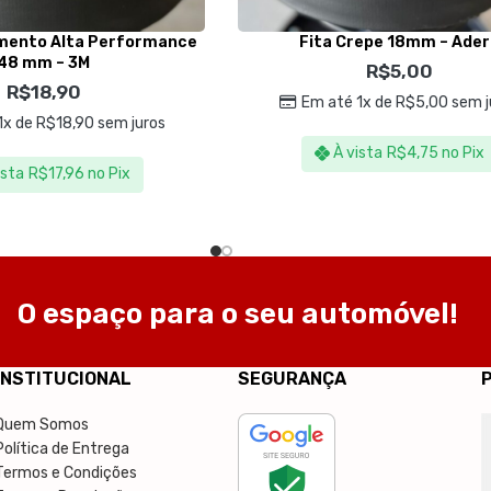
mento Alta Performance
Fita Crepe 18mm – Ade
48 mm – 3M
R$
5,00
R$
18,90
Em até 1x de
R$
5,00
sem j
1x de
R$
18,90
sem juros
À vista
R$
4,75
no Pix
ista
R$
17,96
no Pix
O espaço para o seu automóvel!
INSTITUCIONAL
SEGURANÇA
Quem Somos
Política de Entrega
Termos e Condições