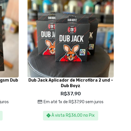
0gsm Dub
Dub Jack Aplicador de Microfibra 2 und –
R
Dub Boyz
R$
37,90
juros
Em até 1x de
R$
37,90
sem juros
À vista
R$
36,00
no Pix