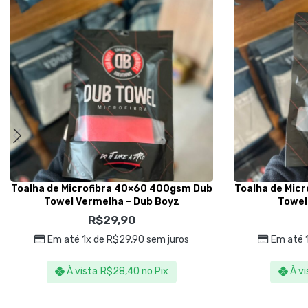
Toalha de Microfibra 40×60 400gsm Dub
Toalha de Mic
Towel Vermelha – Dub Boyz
Towel
R$
29,90
Em até 1x de
R$
29,90
sem juros
Em até 
À vista
R$
28,40
no Pix
À vi