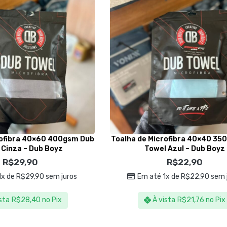
rofibra 40×60 400gsm Dub
Toalha de Microfibra 40×40 35
 Cinza – Dub Boyz
Towel Azul – Dub Boyz
R$
29,90
R$
22,90
1x de
R$
29,90
sem juros
Em até 1x de
R$
22,90
sem 
sta
R$
28,40
no Pix
À vista
R$
21,76
no Pix