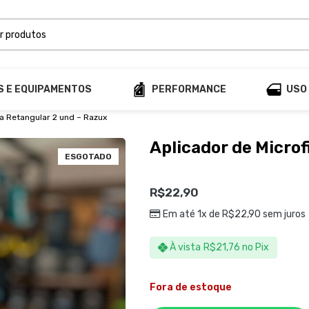
S E EQUIPAMENTOS
PERFORMANCE
USO
ra Retangular 2 und – Razux
Aplicador de Microf
ESGOTADO
R$
22,90
Em até 1x de
R$
22,90
sem juros
À vista
R$
21,76
no Pix
Fora de estoque