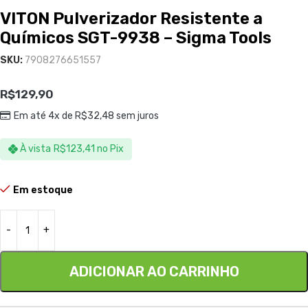
VITON Pulverizador Resistente a
Químicos SGT-9938 – Sigma Tools
SKU:
7908276651557
R$
129,90
Em até 4x de
R$
32,48
sem juros
À vista
R$
123,41
no Pix
Em estoque
ADICIONAR AO CARRINHO