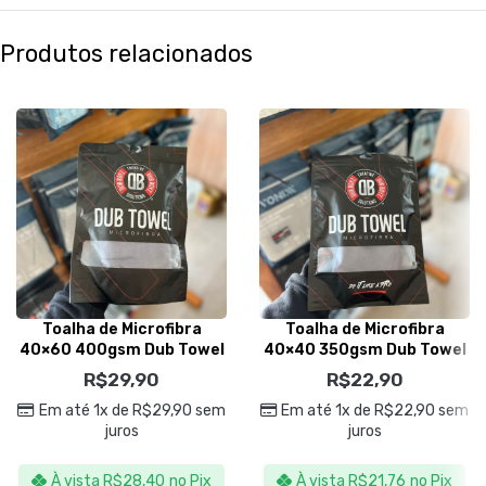
Produtos relacionados
Toalha de Microfibra
Toalha de Microfibra
40×60 400gsm Dub Towel
40×40 350gsm Dub Towel
Cinza – Dub Boyz
Cinza- Dub Boyz
R$
29,90
R$
22,90
Em até 1x de
R$
29,90
sem
Em até 1x de
R$
22,90
sem
juros
juros
À vista
R$
28,40
no Pix
À vista
R$
21,76
no Pix