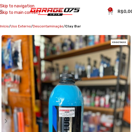
Skip to navigation
0
R$
0,0
Skip to main content
Início
Uso Externo
Descontaminação
Clay Bar
ESGOTADO