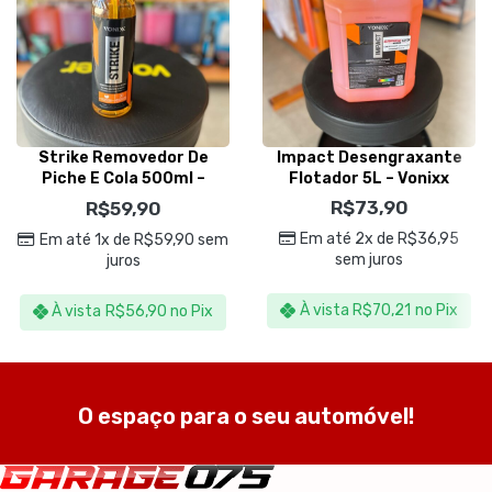
Strike Removedor De
Impact Desengraxante
Piche E Cola 500ml –
Flotador 5L – Vonixx
Vonixx
R$
73,90
R$
59,90
Em até 2x de
R$
36,95
Em até 1x de
R$
59,90
sem
sem juros
juros
À vista
R$
70,21
no Pix
À vista
R$
56,90
no Pix
O espaço para o seu automóvel!