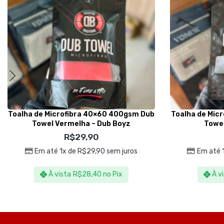
Toalha de Microfibra 40×60 400gsm Dub
Toalha de Mic
Towel Vermelha – Dub Boyz
Towel
R$
29,90
Em até 1x de
R$
29,90
sem juros
Em até 
À vista
R$
28,40
no Pix
À v