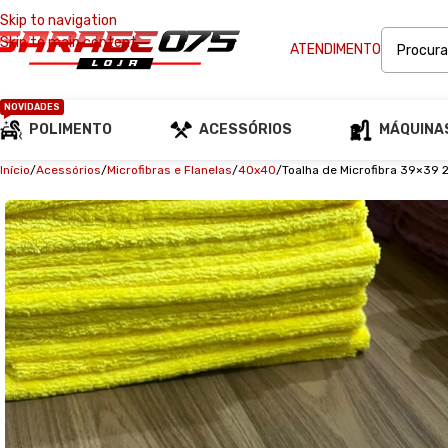
Skip to navigation
Skip to main content
ATENDIMENTO
NOVIDADES
POLIMENTO
ACESSÓRIOS
MÁQUINA
Início
Acessórios
Microfibras e Flanelas
40x40
Toalha de Microfibra 39×39