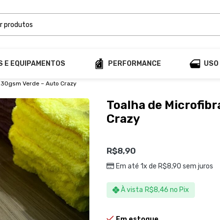
S E EQUIPAMENTOS
PERFORMANCE
USO
 230gsm Verde – Auto Crazy
Toalha de Microfib
Crazy
R$
8,90
Em até 1x de
R$
8,90
sem juros
À vista
R$
8,46
no Pix
Em estoque