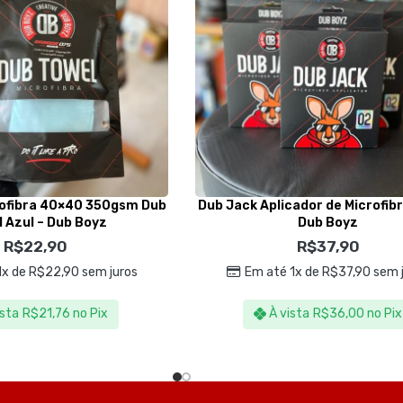
rofibra 40×40 350gsm Dub
Dub Jack Aplicador de Microfibr
 Azul – Dub Boyz
Dub Boyz
R$
22,90
R$
37,90
1x de
R$
22,90
sem juros
Em até 1x de
R$
37,90
sem j
ista
R$
21,76
no Pix
À vista
R$
36,00
no Pix