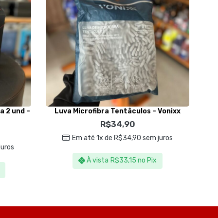
a 2 und –
Luva Microfibra Tentâculos – Vonixx
Re
R$
34,90
Em até 1x de
R$
34,90
sem juros
uros
À vista
R$
33,15
no Pix