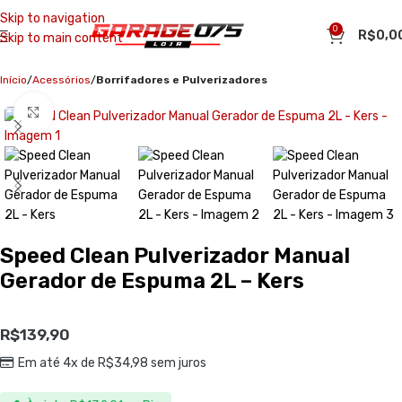
Skip to navigation
0
R$
0,0
Skip to main content
Início
Acessórios
Borrifadores e Pulverizadores
Clique para ampliar
Speed Clean Pulverizador Manual
Gerador de Espuma 2L – Kers
R$
139,90
Em até 4x de
R$
34,98
sem juros