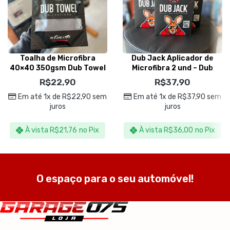
Toalha de Microfibra
Dub Jack Aplicador de
40×40 350gsm Dub Towel
Microfibra 2 und – Dub
Cinza- Dub Boyz
Boyz
R$
22,90
R$
37,90
Em até 1x de
R$
22,90
sem
Em até 1x de
R$
37,90
sem
juros
juros
À vista
R$
21,76
no Pix
À vista
R$
36,00
no Pix
O espaço para o seu automóvel!