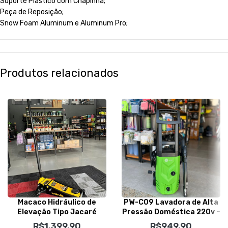
Suporte Plástico com Chapinha;
Peça de Reposição;
Snow Foam Aluminum e Aluminum Pro;
Produtos relacionados
Macaco Hidráulico de
PW-C09 Lavadora de Alta
Elevação Tipo Jacaré
Pressão Doméstica 220v –
Rebaixado 3,5T – Vonder
IPC Brasil
R$
1.399,90
R$
949,90