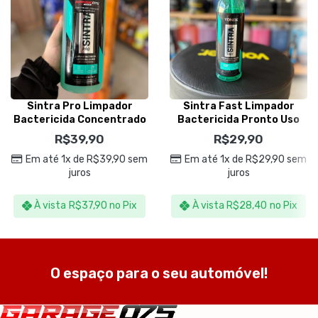
Sintra Pro Limpador
Sintra Fast Limpador
Bactericida Concentrado
Bactericida Pronto Uso
1,5L – Vonixx
500ml – Vonixx
R$
39,90
R$
29,90
Em até 1x de
R$
39,90
sem
Em até 1x de
R$
29,90
sem
juros
juros
À vista
R$
37,90
no Pix
À vista
R$
28,40
no Pix
O espaço para o seu automóvel!