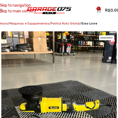
Skip to navigation
0
R$
0,0
Skip to main content
Início
Máquinas e Equipamentos
Politriz Roto Orbital
Eixo Livre
ESGOTADO