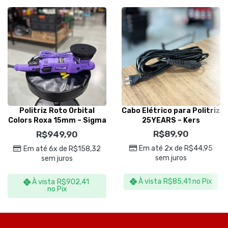
Politriz Roto Orbital
Cabo Elétrico para Politriz
Colors Roxa 15mm – Sigma
25YEARS – Kers
Tools
R$
89,90
R$
949,90
Em até 2x de
R$
44,95
Em até 6x de
R$
158,32
sem juros
sem juros
À vista
R$
85,41
no Pix
À vista
R$
902,41
no Pix