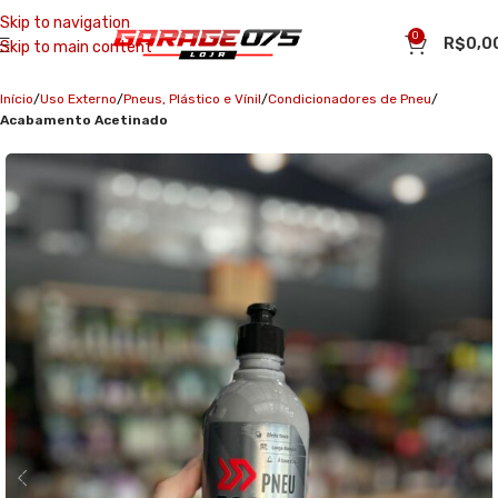
Skip to navigation
0
R$
0,0
Skip to main content
Início
Uso Externo
Pneus, Plástico e Vínil
Condicionadores de Pneu
Acabamento Acetinado