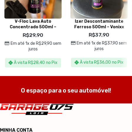
V-Floc Lava Auto
Izer Descontaminante
Concentrado 500ml –
Ferroso 500ml – Vonixx
Vonixx
R$
37,90
R$
29,90
Em até 1x de
R$
37,90
sem
Em até 1x de
R$
29,90
sem
juros
juros
À vista
R$
36,00
no Pix
À vista
R$
28,40
no Pix
O espaço para o seu automóvel!
MINHA CONTA