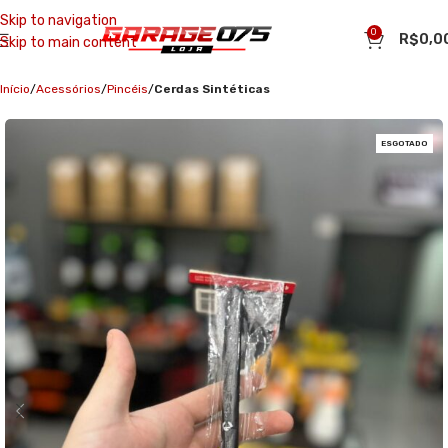
Skip to navigation
0
R$
0,0
Skip to main content
Início
Acessórios
Pincéis
Cerdas Sintéticas
ESGOTADO