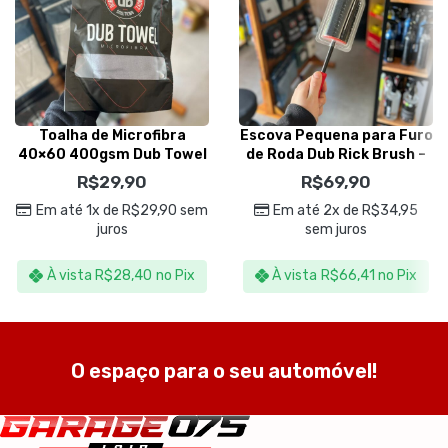
Toalha de Microfibra
Escova Pequena para Furo
40×60 400gsm Dub Towel
de Roda Dub Rick Brush –
Cinza – Dub Boyz
Dub Boyz
R$
29,90
R$
69,90
Em até 1x de
R$
29,90
sem
Em até 2x de
R$
34,95
juros
sem juros
À vista
R$
28,40
no Pix
À vista
R$
66,41
no Pix
O espaço para o seu automóvel!